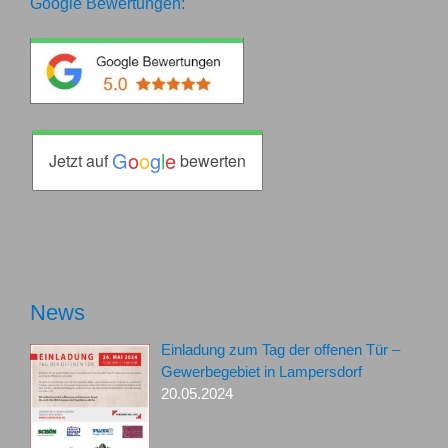
Google Bewertungen:
G
o
o
g
l
e
Jetzt auf
bewerten
News
Einladung zum Tag der offenen Tür –
Gewerbegebiet in Lampersdorf
20.05.2024