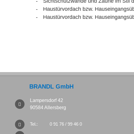
- Sichtschutzwände und Zäune im Stil 
- Haustürvordach bzw. Hauseingangsübe
- Haustürvordach bzw. Hauseingangsübe
BRANDL GmbH
Lampersdorf 42
90584 Allersberg
Tel.:
0 91 76 / 99 46 0