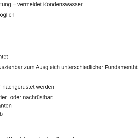
chtung – vermeidet Kondenswasser
öglich
htet
 ausziehbar zum Ausgleich unterschiedlicher Fundamenth
r nachgerüstet werden
er- oder nachrüstbar:
anten
eb