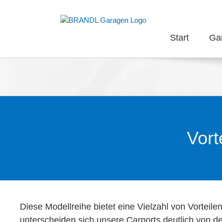
Zum
Inhalt
springen
Start
Ga
Vort
Diese Modellreihe bietet eine Vielzahl von Vorteilen
unterscheiden sich unsere Carports deutlich von 