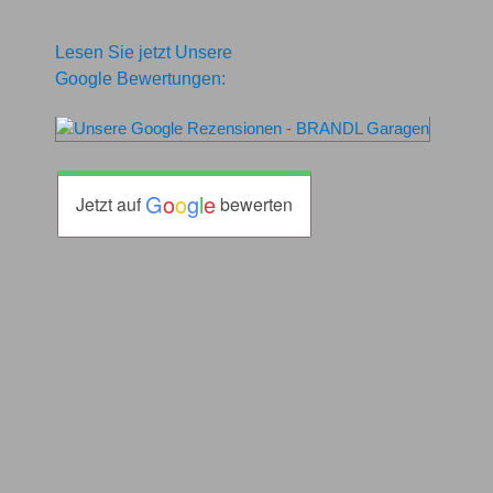
Lesen Sie jetzt Unsere
Google Bewertungen:
G
o
o
g
l
e
Jetzt auf
bewerten