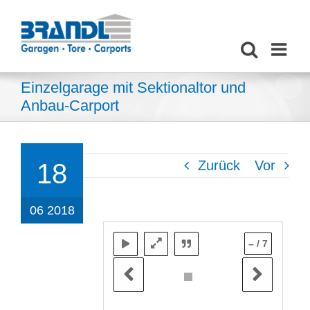
Zum
Inhalt
springen
Einzelgarage mit Sektionaltor und
Anbau-Carport
Zurück
Vor
18
06 2018
–
/
7