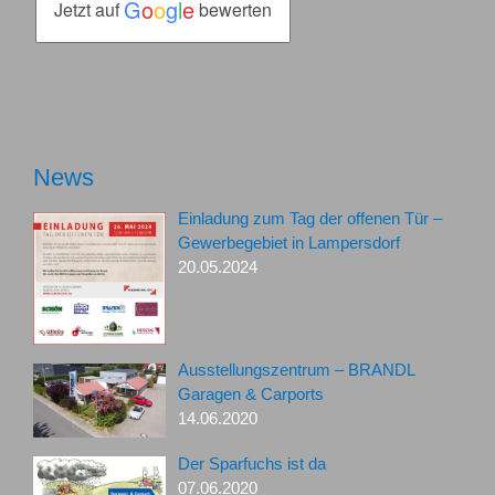
G
o
o
g
l
e
Jetzt auf
bewerten
News
Einladung zum Tag der offenen Tür –
Gewerbegebiet in Lampersdorf
20.05.2024
Ausstellungszentrum – BRANDL
Garagen & Carports
14.06.2020
Der Sparfuchs ist da
07.06.2020