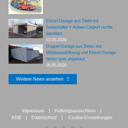
Einzel-Garage aus Stahl mit
Sektionaltor + Anbau-Carport rechts
daneben
10.05.2020
Doppel-Garage aus Beton mit
Mittelwandöffnung und Einzel-Garage
hinten quer angebaut
05.05.2020
Weitere News ansehen
Impressum
|
Haftungsausschluss
|
AGB
|
Datenschutz
|
Cookie-Einstellungen