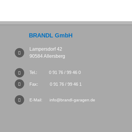
BRANDL GmbH
Lampersdorf 42
90584 Allersberg
Tel.:
0 91 76 / 99 46 0
Fax:
0 91 76 / 99 46 1
E-Mail:
info@brandl-garagen.de