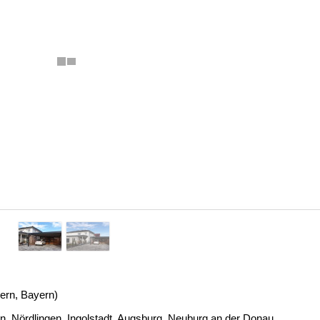
ern, Bayern)
n, Nördlingen, Ingolstadt, Augsburg, Neuburg an der Donau