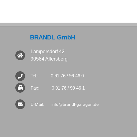
BRANDL GmbH
Lampersdorf 42
90584 Allersberg
Tel.:
0 91 76 / 99 46 0
Fax:
0 91 76 / 99 46 1
E-Mail:
info@brandl-garagen.de