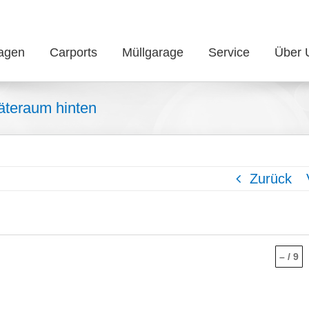
agen
Carports
Müllgarage
Service
Über 
äteraum hinten
Zurück
–
/
9