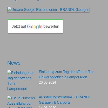
G
o
o
g
l
e
Jetzt auf
bewerten
News
Einladung zum Tag der offenen Tür –
Gewerbegebiet in Lampersdorf
20.05.2024
Ausstellungszentrum – BRANDL
Garagen & Carports
14.06.2020