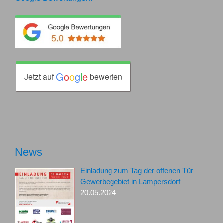
G
o
o
g
l
e
Jetzt auf
bewerten
News
Einladung zum Tag der offenen Tür –
Gewerbegebiet in Lampersdorf
20.05.2024