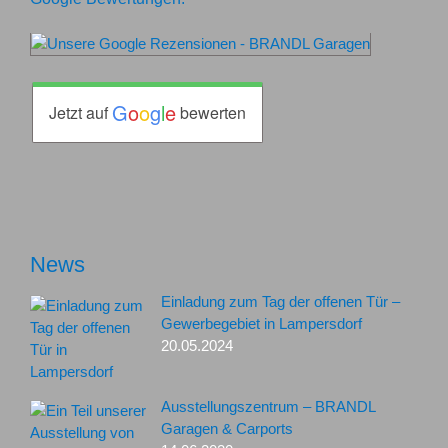
G
o
o
g
l
e
Jetzt auf
bewerten
News
Einladung zum Tag der offenen Tür –
Gewerbegebiet in Lampersdorf
20.05.2024
Ausstellungszentrum – BRANDL
Garagen & Carports