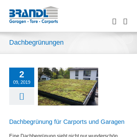
Zum
Inhalt
springen
Dachbegrünungen
2
09, 2019
Dachbegrünung für Carports und Garagen
Eine Dachbegrünung sieht nicht nur wunderschön