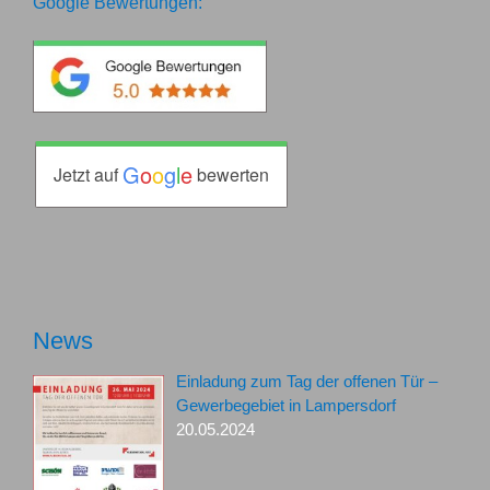
Google Bewertungen:
G
o
o
g
l
e
Jetzt auf
bewerten
News
Einladung zum Tag der offenen Tür –
Gewerbegebiet in Lampersdorf
20.05.2024