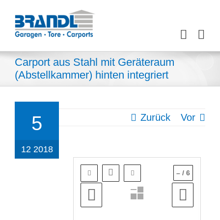
Zum
Inhalt
springen
Carport aus Stahl mit Geräteraum
(Abstellkammer) hinten integriert
Zurück
Vor
5
12 2018
–
/
6